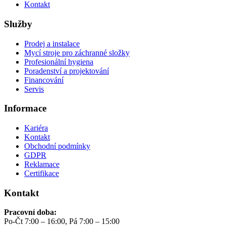
Kontakt
Služby
Prodej a instalace
Mycí stroje pro záchranné složky
Profesionální hygiena
Poradenství a projektování
Financování
Servis
Informace
Kariéra
Kontakt
Obchodní podmínky
GDPR
Reklamace
Certifikace
Kontakt
Pracovní doba:
Po-Čt 7:00 – 16:00, Pá 7:00 – 15:00