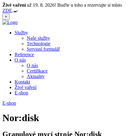
Živé vaření
už 19. 8. 2026! Buďte u toho a rezervujte si místo
ZDE
.🍳
×
Služby
Naše služby
Technologie
Servisní formulář
Reference
O nás
O nás
Certifikace
Aktuality
Kontakt
Živé vaření
E-shop
E-shop
Nor:disk
Granulové mycí stroje Nor:disk