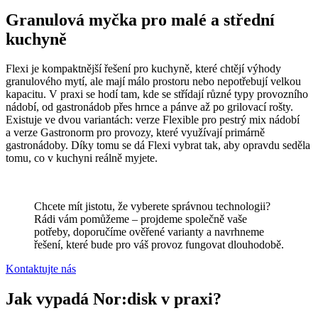
Granulová myčka pro malé a střední
kuchyně
Flexi je kompaktnější řešení pro kuchyně, které chtějí výhody
granulového mytí, ale mají málo prostoru nebo nepotřebují velkou
kapacitu. V praxi se hodí tam, kde se střídají různé typy provozního
nádobí, od gastronádob přes hrnce a pánve až po grilovací rošty.
Existuje ve dvou variantách: verze Flexible pro pestrý mix nádobí
a verze Gastronorm pro provozy, které využívají primárně
gastronádoby. Díky tomu se dá Flexi vybrat tak, aby opravdu seděla
tomu, co v kuchyni reálně myjete.
Chcete mít jistotu, že vyberete správnou technologii?
Rádi vám pomůžeme – projdeme společně vaše
potřeby, doporučíme ověřené varianty a navrhneme
řešení, které bude pro váš provoz fungovat dlouhodobě.
Kontaktujte nás
Jak vypadá Nor:disk v praxi?