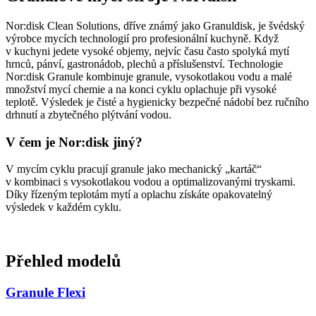
Nor:disk Clean Solutions, dříve známý jako Granuldisk, je švédský
výrobce mycích technologií pro profesionální kuchyně. Když
v kuchyni jedete vysoké objemy, nejvíc času často spolyká mytí
hrnců, pánví, gastronádob, plechů a příslušenství. Technologie
Nor:disk Granule kombinuje granule, vysokotlakou vodu a malé
množství mycí chemie a na konci cyklu oplachuje při vysoké
teplotě. Výsledek je čisté a hygienicky bezpečné nádobí bez ručního
drhnutí a zbytečného plýtvání vodou.
V čem je Nor:disk jiný?
V mycím cyklu pracují granule jako mechanický „kartáč“
v kombinaci s vysokotlakou vodou a optimalizovanými tryskami.
Díky řízeným teplotám mytí a oplachu získáte opakovatelný
výsledek v každém cyklu.
Přehled modelů
Granule Flexi