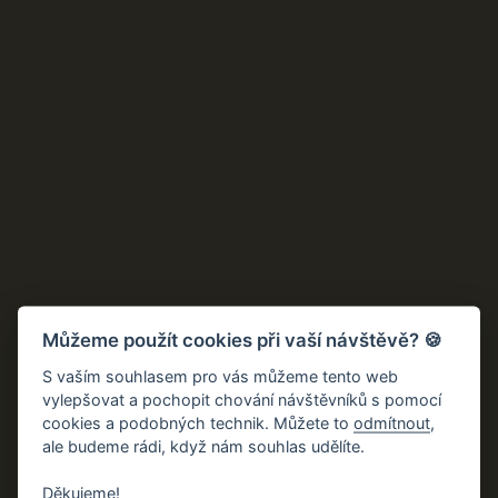
Sledujte nás, ať
vám nic neuteče
Můžeme použít cookies při vaší návštěvě? 🍪
Hraspo
S vaším souhlasem pro vás můžeme tento web
vylepšovat a pochopit chování návštěvníků s pomocí
Naše služby
cookies a podobných technik. Můžete to
odmítnout
,
Reference
ale budeme rádi, když nám souhlas udělíte.
O nás
Děkujeme!