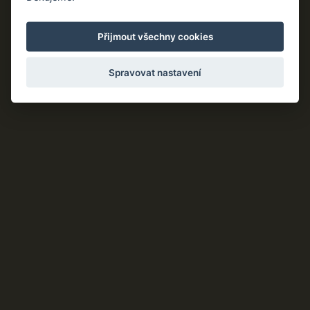
Živé vaření
Kontakt
Přijmout všechny cookies
Služby
Spravovat nastavení
Prodej a instalace
Mycí stroje pro záchranné složky
Profesionální hygiena
Poradenství a projektování
Financování
Servis
Informace
Kariéra
Kontakt
Obchodní podmínky